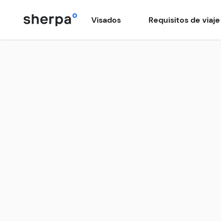
Visados
Requisitos de viaje