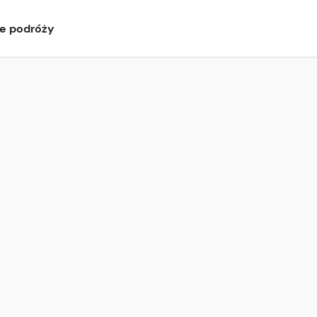
e podróży