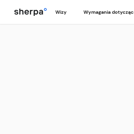
Wizy
Wymagania dotycząc