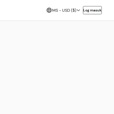
MS -
USD ($)
Log masuk