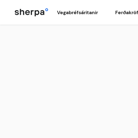
Vegabréfsáritanir
Ferðakrö