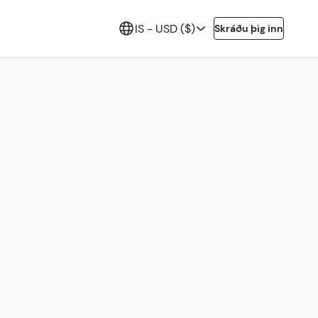
IS -
USD ($)
Skráðu þig inn