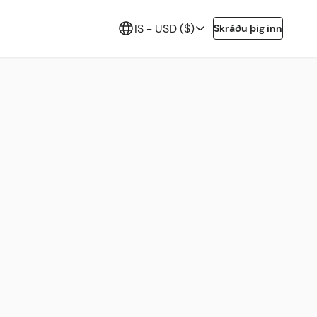
IS -
USD ($)
Skráðu þig inn