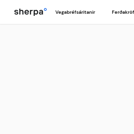
Vegabréfsáritanir
Ferðakrö