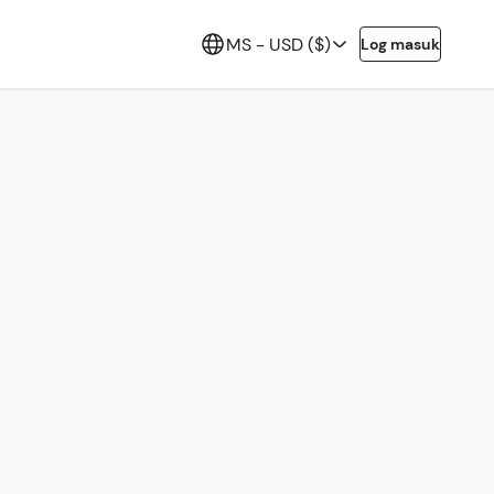
MS -
USD ($)
Log masuk