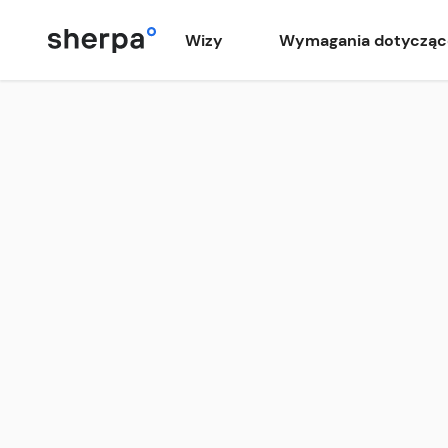
Wizy
Wymagania dotycząc