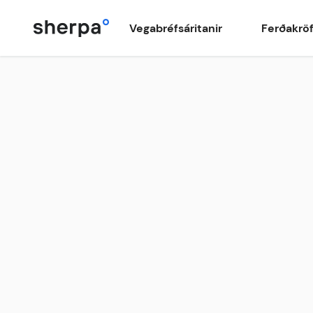
Vegabréfsáritanir
Ferðakrö