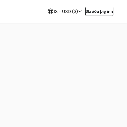
IS -
USD ($)
Skráðu þig inn