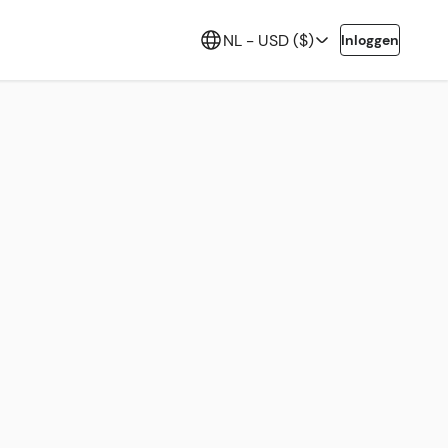
NL -
USD ($)
Inloggen