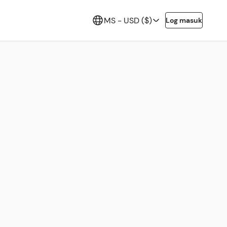
MS -
USD ($)
Log masuk