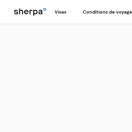
Visas
Conditions de voyag