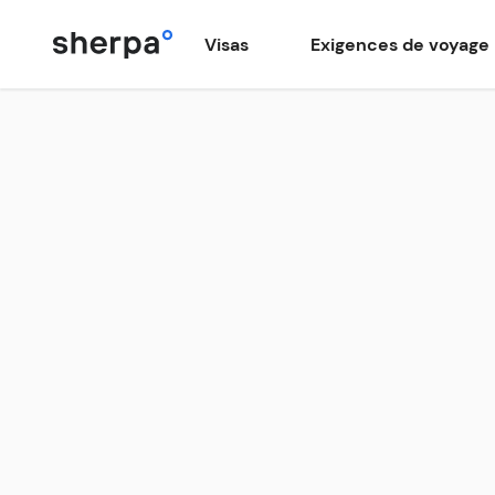
Visas
Exigences de voyage