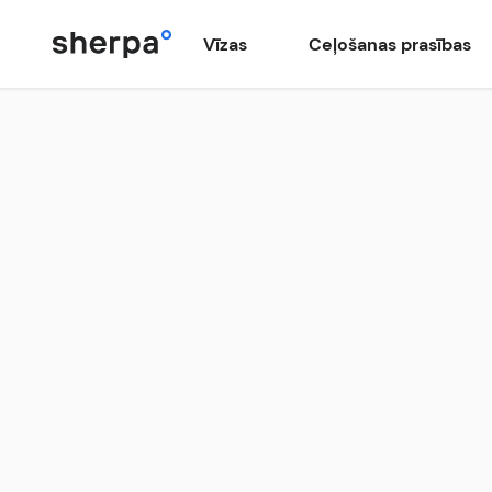
Vīzas
Ceļošanas prasības