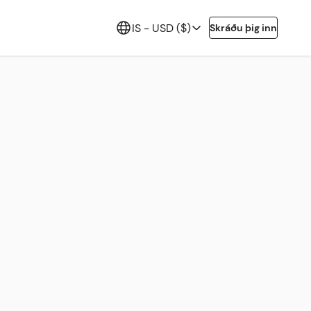
IS -
USD ($)
Skráðu þig inn