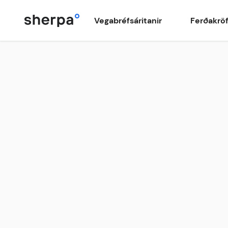
Vegabréfsáritanir
Ferðakrö