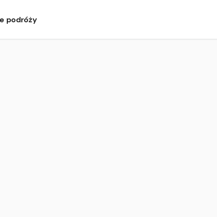
e podróży