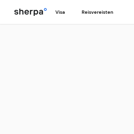
Visa
Reisvereisten