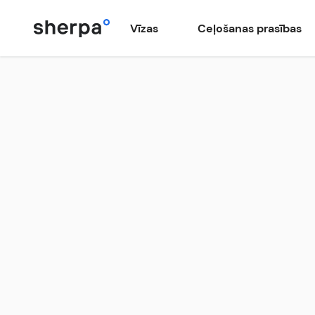
Vīzas
Ceļošanas prasības