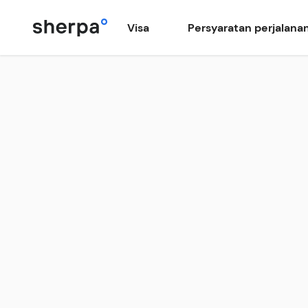
Visa
Persyaratan perjalana