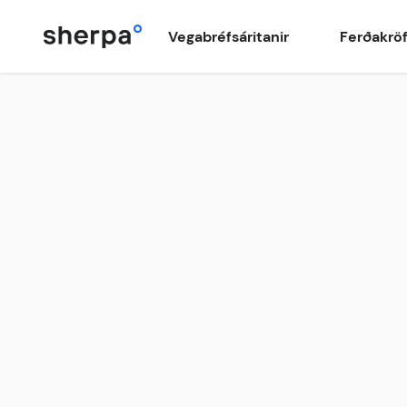
Vegabréfsáritanir
Ferðakrö