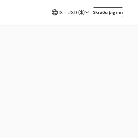
IS -
USD ($)
Skráðu þig inn