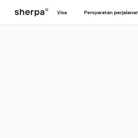
Visa
Persyaratan perjalana