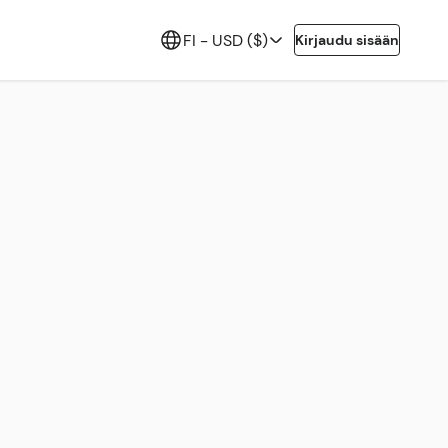
FI -
USD ($)
Kirjaudu sisään