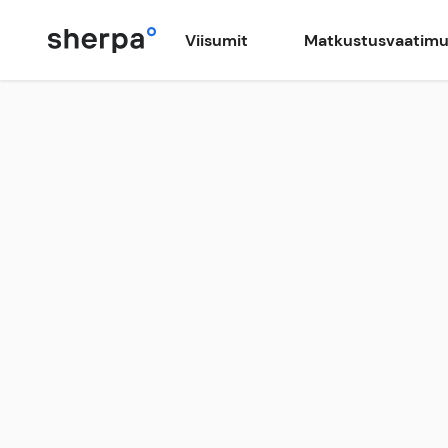
Viisumit
Matkustusvaatimu