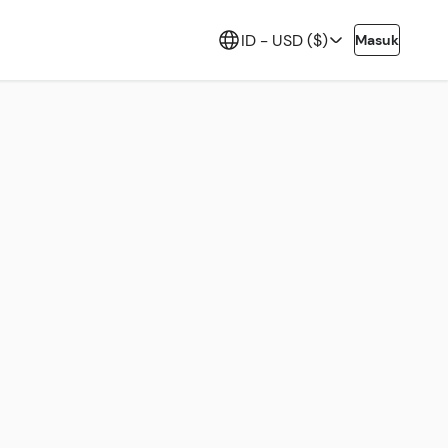
ID -
USD ($)
Masuk