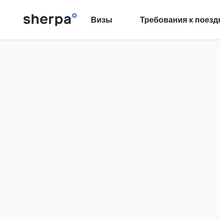
Визы
Требования к поезд