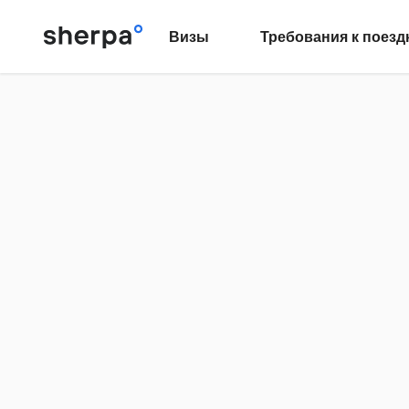
Визы
Требования к поезд