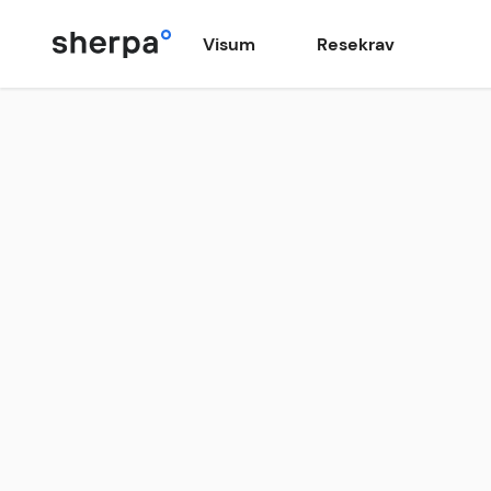
Visum
Resekrav